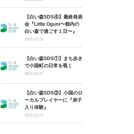
【白い森SDS④】最終発表
会『Little Oguni〜都内の
白い森で過ごす１日〜』
2021.12.15
【白い森SDS①】まち歩き
で小国町の日常を覗く
2021.12.15
【白い森SDS③】小国のロ
ーカルプレイヤーに『弟子
入り体験』
2021.12.15