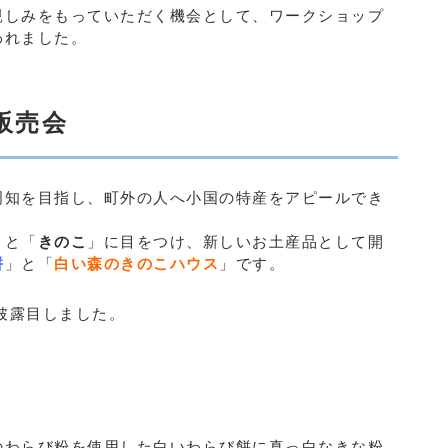
親しみをもっていただく機会として、ワークショップ
われました。
販売会
周知を目指し、町外の人へ小国の特産をアピールでき
」と「
きのこ
」に目をつけ、新しいお土産品として開
餅
」と「
白い森のきのこハウス
」です。
お披露目しました。
のわらび粉を使用した白いわらび餅に真っ白なきな粉