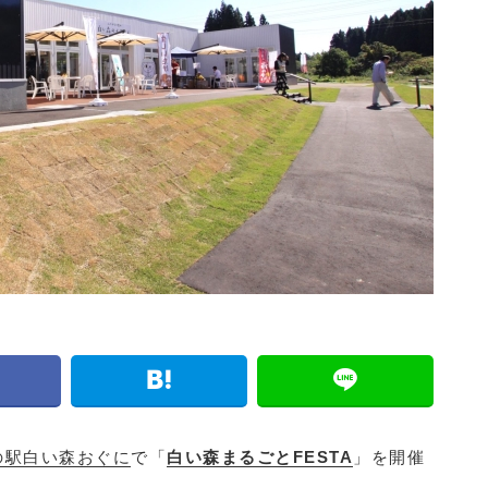
の駅白い森おぐに
で「
白い森まるごとFESTA
」を開催