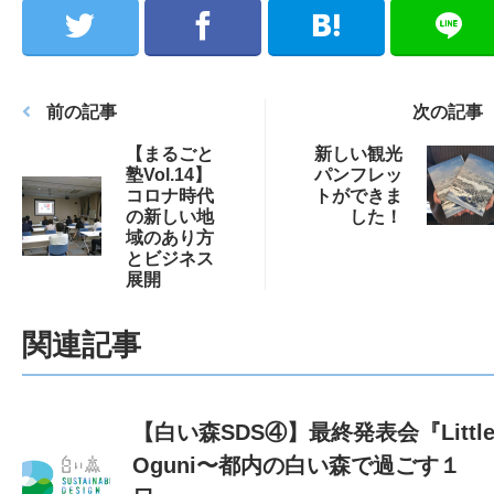
前の記事
次の記事
【まるごと
新しい観光
塾Vol.14】
パンフレッ
コロナ時代
トができま
の新しい地
した！
域のあり方
とビジネス
展開
関連記事
【白い森SDS④】最終発表会『Littl
Oguni〜都内の白い森で過ごす１