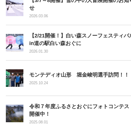
【3/7～8開催】雪の中の大冒険開催のお知
せ
2026.03.06
【2/21開催！】白い森スノーフェスティバ
in道の駅白い森おぐに
2026.01.30
モンテディオ山形 堀金峻明選手訪問！！
2025.10.24
令和７年度ふるさとおぐにフォトコンテス
開催中！
2025.08.01