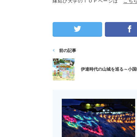
縁結び大学のＴＯＰページは
こち
前の記事
伊達時代の山城を巡る～小国