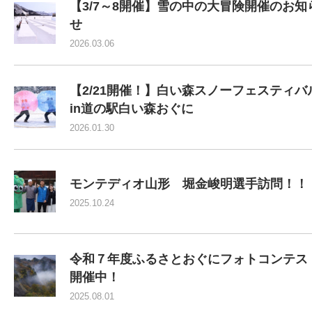
【3/7～8開催】雪の中の大冒険開催のお知
せ
2026.03.06
【2/21開催！】白い森スノーフェスティバ
in道の駅白い森おぐに
2026.01.30
モンテディオ山形 堀金峻明選手訪問！！
2025.10.24
令和７年度ふるさとおぐにフォトコンテス
開催中！
2025.08.01