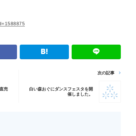
id=1588875
次の記事
直売
白い森おぐにダンスフェスタを開
】
催しました。