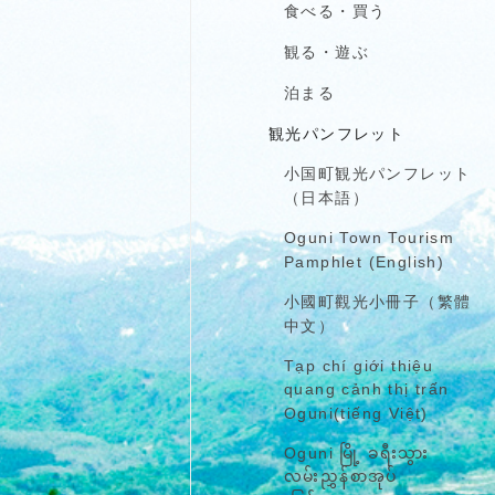
食べる・買う
観る・遊ぶ
泊まる
観光パンフレット
小国町観光パンフレット
（日本語）
Oguni Town Tourism
Pamphlet (English)
小國町觀光小冊子（繁體
中文）
Tạp chí giới thiệu
quang cảnh thị trấn
Oguni(tiếng Việt)
Oguni မြို့ ခရီးသွား
လမ်းညွှန်စာအုပ်