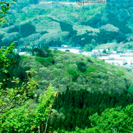
(မြန်မာဘာသာ)