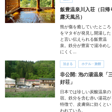
飯豊温泉川入荘（日帰
露天風呂）
熊が傷を癒していたところ
をマタギが発見し開湯した
と言い伝えられる飯豊温
泉。鉄分が豊富で湯冷めし
にくく...
泊まる
ホテル・旅館
非公開: 泡の湯温泉「
好荘」
日本では珍しい炭酸温泉の
宿。鉄分を含む赤い湯花が
特徴で、皮膚病に効くとい
われている。