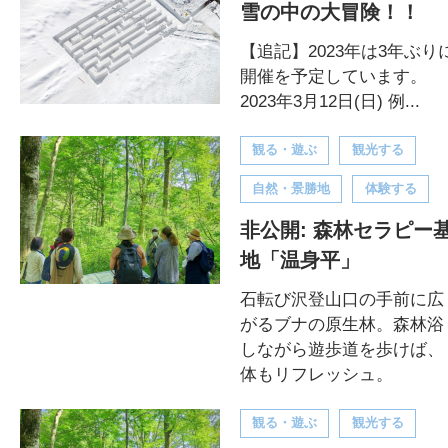
雪の中の大冒険！！
【追記】2023年は3年ぶり
開催を予定しています。
2023年3月12日(日) 例...
観る・遊ぶ
観光する
自然・景勝地
体験する
非公開: 森林セラピー
地「温身平」
石転び沢登山口の手前に広
がるブナの原生林。森林浴
しながら遊歩道を歩けば、
体もリフレッシュ。
観る・遊ぶ
観光する