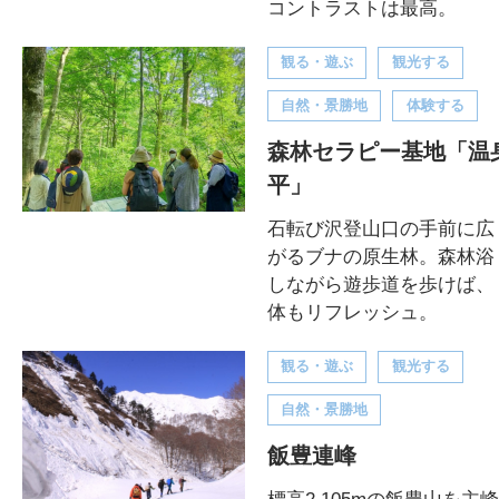
コントラストは最高。
観る・遊ぶ
観光する
自然・景勝地
体験する
森林セラピー基地「温
平」
石転び沢登山口の手前に広
がるブナの原生林。森林浴
しながら遊歩道を歩けば、
体もリフレッシュ。
観る・遊ぶ
観光する
自然・景勝地
飯豊連峰