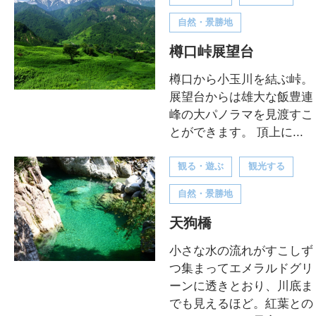
自然・景勝地
樽口峠展望台
樽口から小玉川を結ぶ峠。
展望台からは雄大な飯豊連
峰の大パノラマを見渡すこ
とができます。 頂上に...
観る・遊ぶ
観光する
自然・景勝地
天狗橋
小さな水の流れがすこしず
つ集まってエメラルドグリ
ーンに透きとおり、川底ま
でも見えるほど。紅葉との