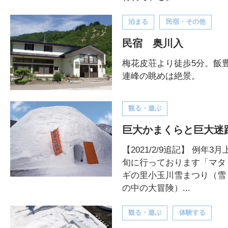
泊まる
民宿・その他
民宿 奥川入
梅花皮荘より徒歩5分。飯
連峰の眺めは絶景。
観る・遊ぶ
巨大かまくらと巨大迷
【2021/2/9追記】 例年3月
旬に行っております「マタ
ギの里小玉川雪まつり（雪
の中の大冒険）...
観る・遊ぶ
体験する