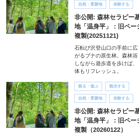
自然・景勝地
体験する
非公開: 森林セラピー
地「温身平」：旧ペー
複製(20251121)
石転び沢登山口の手前に広
がるブナの原生林。森林浴
しながら遊歩道を歩けば、
体もリフレッシュ。
観る・遊ぶ
観光する
自然・景勝地
体験する
非公開: 森林セラピー
地「温身平」：旧ペー
複製（20260122）